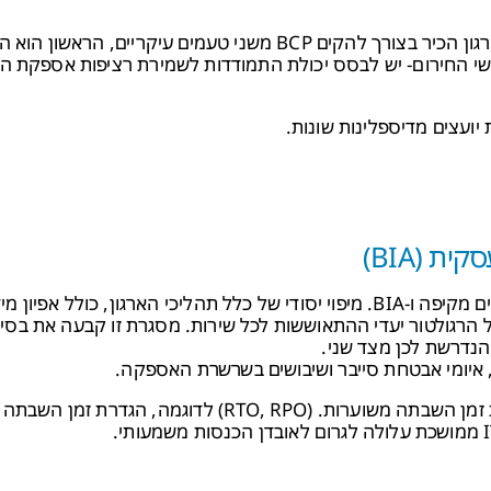
הפרויקט בוצע בחברת תשתיות לאומית בתחום האנרגיה. הארגון הכיר בצורך להקים BCP משני טעמים עיקריים, ה
ישי החירום- יש לבסס יכולת התמודדות לשמירת רציפות אספקת הש
יועצים מדיספלינות שונות.
 (BIA)
צוות היועצים התניע את הפרויקט על ידי ביצוע הערכת סיכונים מקיפה ו-BIA. מיפוי יסודי של כלל תהליכי הארגון, כולל אפיו
ל הרגולטור יעדי ההתאוששות לכל שירות. מסגרת זו קבעה את בסי
נדרשת לכן מצד שני.
ע, איומי אבטחת סייבר ושיבושים בשרשרת האספקה.
ה-BIA קבע פונקציות עסקיות קריטיות, התלות שלהן ועלויות זמן השבתה משוערות. (RTO, RPO) לדוג