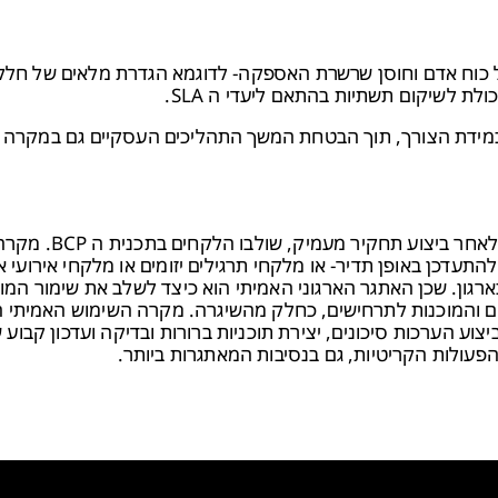
ים כמו ניהול כוח אדם וחוסן שרשרת האספקה- לדוגמא הגדרת מלאים של חלק
ולת לשיקום תשתיות בהתאם ליעדי ה SLA.
 במידת הצורך, תוך הבטחת המשך התהליכים העסקיים גם במקרה 
באופן אנקדוטי, כבר במהלך הפרויקט התרחש אירוע חירום. לאחר ביצוע תחקיר מ
עמי, אלא נדרש להתעדכן באופן תדיר- או מלקחי תרגילים יזומים או מלקחי אירועי
רגון. שכן האתגר הארגוני האמיתי הוא כיצד לשלב את שימור המו
רום והמוכנות לתרחישים, כחלק מהשיגרה. מקרה השימוש האמיתי ה
 של פיתוח ויישום BCP מקיף. על ידי ביצוע הערכות סיכונים, יצירת תוכניות ברורות ובדיקה ועדכון 
הפעולות הקריטיות, גם בנסיבות המאתגרות ביותר.