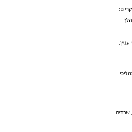
במהלך
ניין,
תהליכי
 ה-IT. זה כלל גיבוי נתונים, שרתים