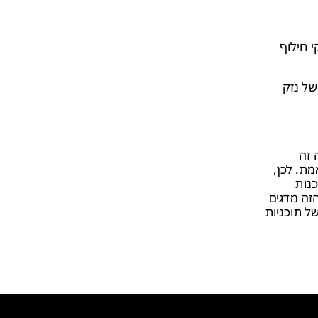
י חילוף
של נזק
עמיק, שולבו הלקחים בתכנית ה BCP. מקרה זה
 אמת. לכן,
כנות
זה מדגים
קבוע של תוכניות