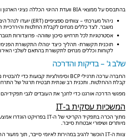
בהתבסס על ממצאי BIA וועדת ההיגוי הכללה נציגי הארגון וצוות היועצים, פיתחה BCP מפורט. התוכנית כללה שני מרכיבים עיקריים:
ניהול מערכתי – צוותים
משבר. לצד כללים מנחים לקבלת החלטות והיררכיית ת
אסטרטגיות לכל תרחיש סיכון שזוהה- פרוצדורות תגובה 
תוכנית תקשורת- תהליך כיצד ינוהלו התקשורת הפנימית
לקוחות וכללים מנחים לתקשורת בהתאם לשלבי האירוע
שלב ג' – בדיקות והדרכה
החברה ערכה תרגילי BCP וסימולציות קבועו
קבלת ההחלטות. ותכנית רב שנתית תבטיח תרגול של התרחיש
מפגשי הדרכה אורגנו כדי לחנך את העובדים לגבי תפקידיהם ואת החשיבות של ה-BCP 
המשכיות עסקית ב-
IT
מיותרים ושיפורי אבטחת סייבר.
צוות ה-IT הוכשר להגיב במהירות לאיומי סייבר, תוך מזעור ההשפעה של הפרות אפשריות.