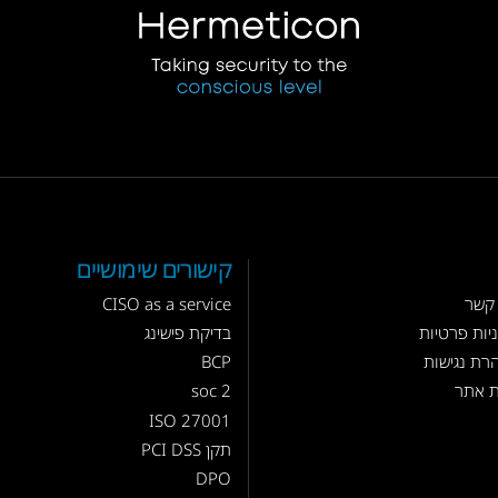
קישורים שימושיים
 קשר
CISO as a service
יות פרטיות
בדיקת פישינג
רת נגישות
BCP
 אתר
soc 2
ISO 27001
תקן PCI DSS
DPO