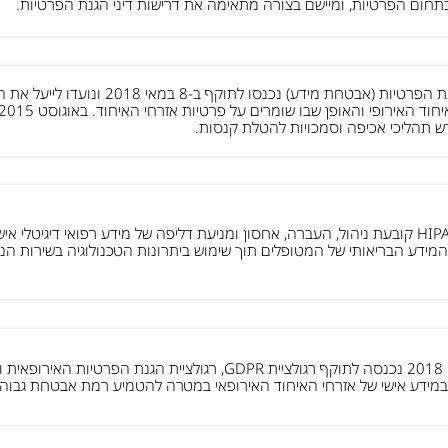
תחום הפרטיות, ומיישם בצורה מתאימה את דרישות דיני הגנת הפרטיות.
תקנות הגנת הפרטיות (אבטחת מידע) נכנסו לתו
ש תהליכי אכיפה וסמכויות להטלת קנסות.
רגולציית HIPAA קובעת ניהול, העברה, אחסון ומניעת דליפה של מידע רפואי דיגיט
מידע הבריאותי של המטופלים תוך שימוש ביתרונות הטכנולוגיה בשירות הני
ב-25 למאי 2018 נכנסה לתוקף רגולציית GDPR, רגולציית הגנת ה
במידע אישי של אזרחי האיחוד האירופאי במטרה להטמיע רמת אבטחת גבוהה